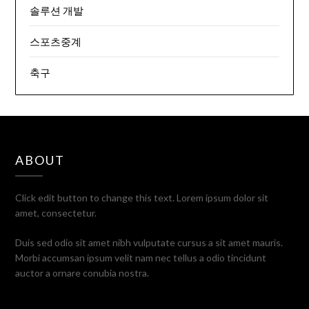
솔루션 개발
스포츠중계
축구
ABOUT
Click edit button to change this text. Lorem ipsum dolor sit
amet, consectetur.
Duis sed odio sit amet nibh vulputate cursus a sit amet mauris.
Morbi accumsan ipsum velit nam nec tellus a odio tincidunt
auctor a ornare conubia nostra.